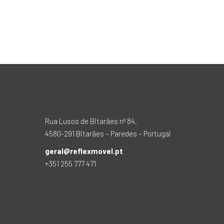
Rua Lusos de Bitarães nº 84,
4580-291 Bitarães – Paredes – Portugal
geral@reflexmovel.pt
+351 255 777 471